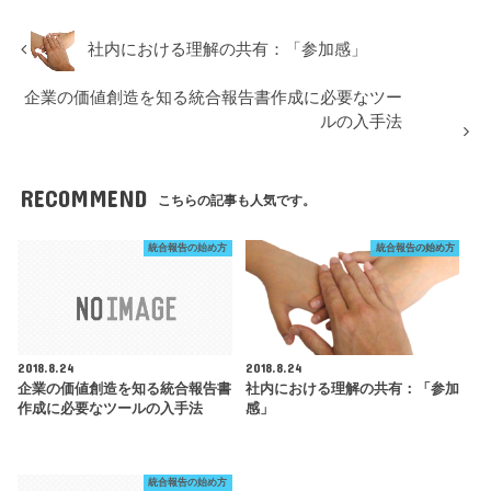
で
(
で
開
新
開
き
し
き
ま
い
ま
社内における理解の共有：「参加感」
す
ウ
す
)
ィ
)
ン
企業の価値創造を知る統合報告書作成に必要なツー
ド
ウ
ルの入手法
で
開
き
ま
す
RECOMMEND
)
こちらの記事も人気です。
統合報告の始め方
統合報告の始め方
2018.8.24
2018.8.24
企業の価値創造を知る統合報告書
社内における理解の共有：「参加
作成に必要なツールの入手法
感」
統合報告の始め方