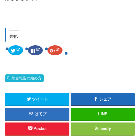
共有:
ク
F
ク
リ
a
リ
ッ
c
ッ
ク
e
ク
し
b
し
て
o
て
T
o
G
w
k
o
統合報告の始め方
i
で
o
t
共
g
t
有
l
e
す
e
r
る
+
で
に
で
ツイート
シェア
共
は
共
有
ク
有
(
リ
(
新
ッ
新
はてブ
LINE
し
ク
し
い
し
い
ウ
て
ウ
ィ
く
ィ
Pocket
feedly
ン
だ
ン
ド
さ
ド
ウ
い
ウ